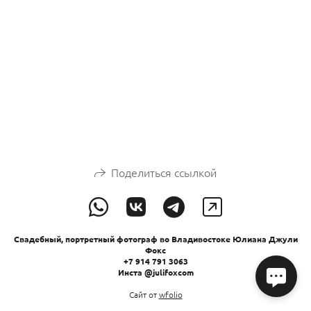
Поделиться ссылкой
Свадебный, портретный фотограф во Владивостоке Юлиана Джули
Фокс
+7 914 791 3063
Инста @julifoxcom
Сайт от
wfolio